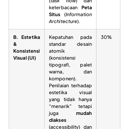
(
task flow
) dan
keterbacaan
Peta
Situs
(
Information
Architecture
).
B. Estetika
Kepatuhan pada
30%
&
standar desain
Konsistensi
atomik
Visual (UI)
(konsistensi
tipografi, palet
warna, dan
komponen).
Penilaian terhadap
estetika visual
yang tidak hanya
“menarik” tetapi
juga
mudah
diakses
(
accessibility
) dan