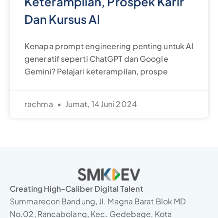
Blog
Expert Class
Whitepaper
For Companies
Find Talent
For Talent
Join as Talent
© 2026 SMKDEV – PT Eureka Merdeka Indonesia. All
Rights Reserved.