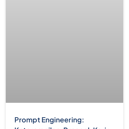
rachma
Jumat, 14 Juni 2024
Creating High-Caliber Digital Talent
Summarecon Bandung, Jl. Magna Barat Blok MD
No.02, Rancabolang, Kec. Gedebage, Kota
Bandung, Jawa Barat 40295
Follow Us
About Us
Komunitas