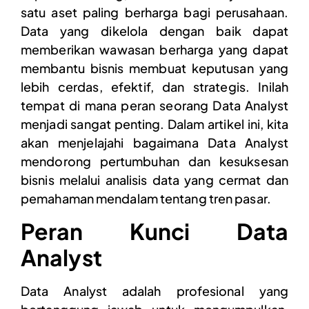
satu aset paling berharga bagi perusahaan.
Data yang dikelola dengan baik dapat
memberikan wawasan berharga yang dapat
membantu bisnis membuat keputusan yang
lebih cerdas, efektif, dan strategis. Inilah
tempat di mana peran seorang Data Analyst
menjadi sangat penting. Dalam artikel ini, kita
akan menjelajahi bagaimana Data Analyst
mendorong pertumbuhan dan kesuksesan
bisnis melalui analisis data yang cermat dan
pemahaman mendalam tentang tren pasar.
Peran Kunci Data
Analyst
Data Analyst adalah profesional yang