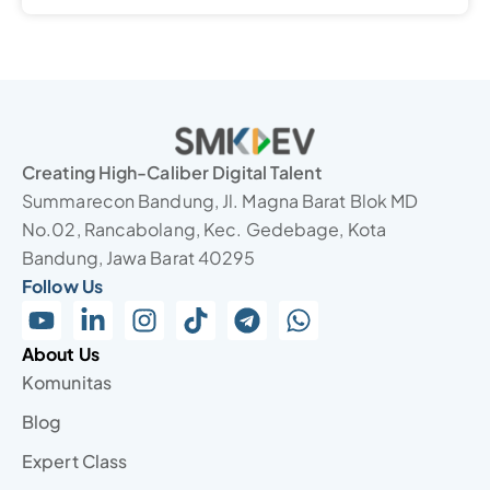
Creating High-Caliber Digital Talent
Summarecon Bandung, Jl. Magna Barat Blok MD
No.02, Rancabolang, Kec. Gedebage, Kota
Bandung, Jawa Barat 40295
Follow Us
About Us
Komunitas
Blog
Expert Class