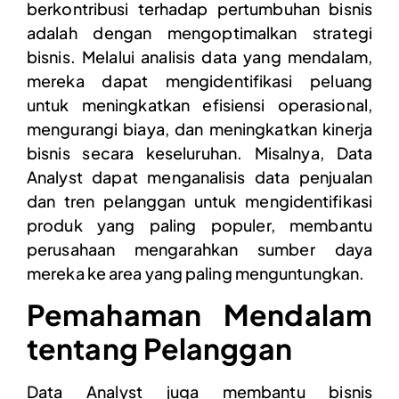
berkontribusi terhadap pertumbuhan bisnis
adalah dengan mengoptimalkan strategi
bisnis. Melalui analisis data yang mendalam,
mereka dapat mengidentifikasi peluang
untuk meningkatkan efisiensi operasional,
mengurangi biaya, dan meningkatkan kinerja
bisnis secara keseluruhan. Misalnya, Data
Analyst dapat menganalisis data penjualan
dan tren pelanggan untuk mengidentifikasi
produk yang paling populer, membantu
perusahaan mengarahkan sumber daya
mereka ke area yang paling menguntungkan.
Pemahaman Mendalam
tentang Pelanggan
Data Analyst juga membantu bisnis