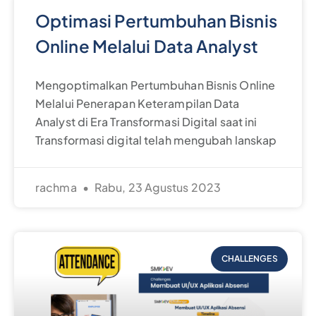
Optimasi Pertumbuhan Bisnis
Online Melalui Data Analyst
Mengoptimalkan Pertumbuhan Bisnis Online
Melalui Penerapan Keterampilan Data
Analyst di Era Transformasi Digital saat ini
Transformasi digital telah mengubah lanskap
rachma
Rabu, 23 Agustus 2023
CHALLENGES