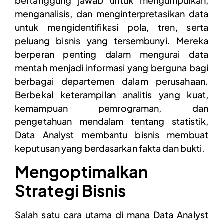
bertanggung jawab untuk mengumpulkan,
menganalisis, dan menginterpretasikan data
untuk mengidentifikasi pola, tren, serta
peluang bisnis yang tersembunyi. Mereka
berperan penting dalam mengurai data
mentah menjadi informasi yang berguna bagi
berbagai departemen dalam perusahaan.
Berbekal keterampilan analitis yang kuat,
kemampuan pemrograman, dan
pengetahuan mendalam tentang statistik,
Data Analyst membantu bisnis membuat
keputusan yang berdasarkan fakta dan bukti.
Mengoptimalkan
Strategi Bisnis
Salah satu cara utama di mana Data Analyst