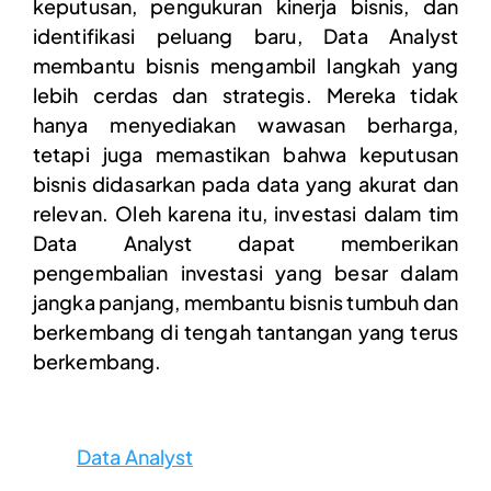
keputusan, pengukuran kinerja bisnis, dan
identifikasi peluang baru, Data Analyst
membantu bisnis mengambil langkah yang
lebih cerdas dan strategis. Mereka tidak
hanya menyediakan wawasan berharga,
tetapi juga memastikan bahwa keputusan
bisnis didasarkan pada data yang akurat dan
relevan. Oleh karena itu, investasi dalam tim
Data Analyst dapat memberikan
pengembalian investasi yang besar dalam
jangka panjang, membantu bisnis tumbuh dan
berkembang di tengah tantangan yang terus
berkembang.
Data Analyst