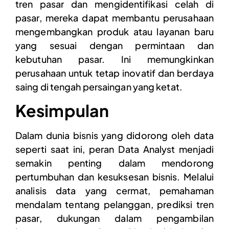
tren pasar dan mengidentifikasi celah di
pasar, mereka dapat membantu perusahaan
mengembangkan produk atau layanan baru
yang sesuai dengan permintaan dan
kebutuhan pasar. Ini memungkinkan
perusahaan untuk tetap inovatif dan berdaya
saing di tengah persaingan yang ketat.
Kesimpulan
Dalam dunia bisnis yang didorong oleh data
seperti saat ini, peran Data Analyst menjadi
semakin penting dalam mendorong
pertumbuhan dan kesuksesan bisnis. Melalui
analisis data yang cermat, pemahaman
mendalam tentang pelanggan, prediksi tren
pasar, dukungan dalam pengambilan